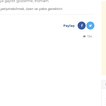
pmaya gayret gösterme, ihtimam.
yetiştirebilmek, özen ve çaba gerektirir.
Paylaş:
134