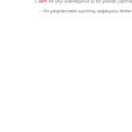
isim
Bir şeyi olabildiğince iyi bir şekilde ya
Ön yargılarından sıyrılmış, sağduyulu fertler 